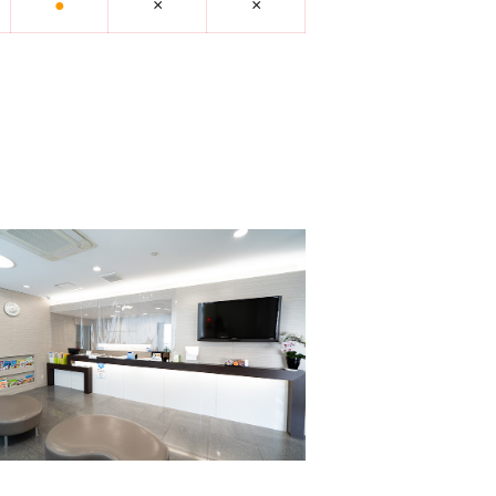
●
×
×