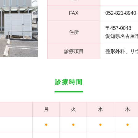
FAX
052-821-8940
〒457-0048
住所
愛知県名古屋市
診療項目
整形外科、リ
診療時間
月
火
水
木
●
●
●
●