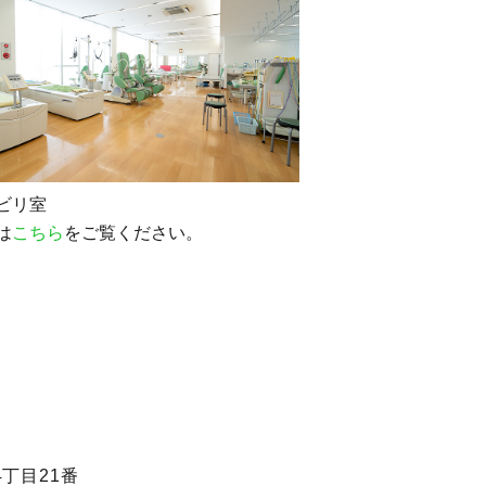
ビリ室
は
こちら
をご覧ください。
丁目21番