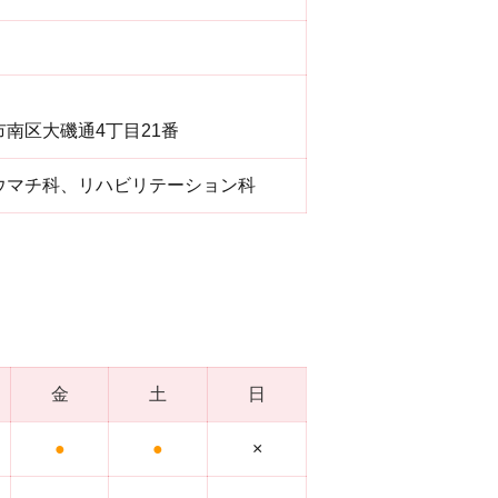
南区大磯通4丁目21番
ウマチ科、リハビリテーション科
金
土
日
●
●
×