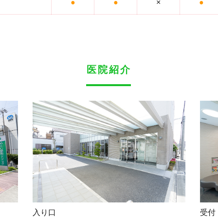
●
●
×
●
医院紹介
入り口
受付